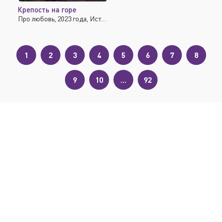
Крепость на горе
Про любовь, 2023 года, Исторические, Фэнтези, Комедия
1
2
3
4
5
6
7
8
9
10
...
92
Copyright © 2025 Dorama-Korea
Правообладателям