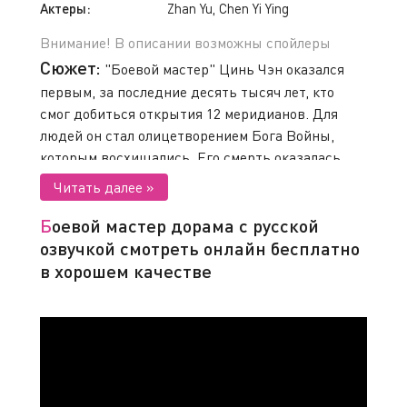
Актеры:
Zhan Yu, Chen Yi Ying
Внимание! В описании возможны спойлеры
Сюжет:
"Боевой мастер" Цинь Чэн оказался
первым, за последние десять тысяч лет, кто
смог добиться открытия 12 меридианов. Для
людей он стал олицетворением Бога Войны,
которым восхищались. Его смерть оказалась
трагической и мужчина погиб от рук тех, кому
доверял и верил. Его убийцами стали
возлюбленная и лучший друг. Спустя несколько
Боевой мастер дорама с русской
столетий произошло нечто странное и сознание
озвучкой смотреть онлайн бесплатно
вновь пробудилось. Теперь он был маленьким
в хорошем качестве
мальчиком, живущим в империи Дасюань. Ему
предстояло вновь пройти путь
самосовершенствования, обрести новых друзей
и сделать все возможное, чтобы однажды
добраться до небес.