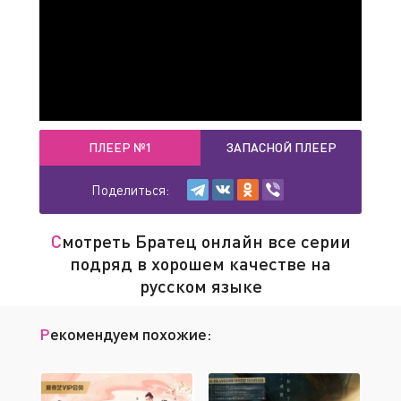
подходит для этого идеально. Некогда
пролегавший по этой местности Великий
шёлковый путь и в XXI веке остаётся дорогой,
которая принимает отважных людей,
рискнувших бросить вызов природе.
Не раз и Харик, и Линь Яо балансировали на
ПЛЕЕР №1
ЗАПАСНОЙ ПЛЕЕР
самой грани, отделяющей жизнь от смерти. Не
раз теряли товарищей. Но невосполнимые
Поделиться:
потери и подстерегающие опасности лишь
укрепляли дух и не давали угаснуть желанию
Смотреть Братец онлайн все серии
стать профессиональными гонщиками,
подряд в хорошем качестве на
преодолеть без потерь огромное пространство и
русском языке
победить самих себя.
Рекомендуем похожие: