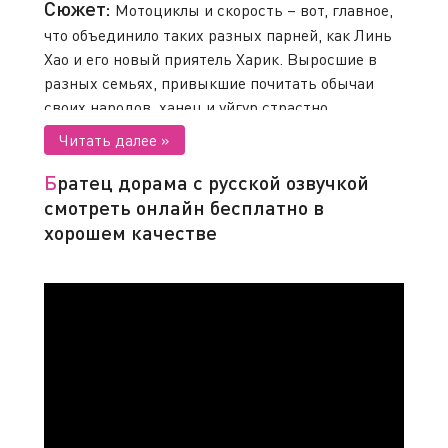
Сюжет:
Мотоциклы и скорость – вот, главное,
что объединило таких разных парней, как Линь
Хао и его новый приятель Харик. Выросшие в
разных семьях, привыкшие почитать обычаи
своих народов, ханец и уйгур страстно
стремятся к своей мечте – выиграть все, какие
только возможно, моторалли. Упорства и
смелости парням не занимать.
Братец дорама с русской озвучкой
смотреть онлайн бесплатно в
Каждый из них много лет посвятил
хорошем качестве
совершенствованию навыков управления
«железным конём». Особенно трудно давалось
обоим преодоление пустынных участков. Но,
однажды встретившись именно в таком месте,
на просторах Синьцзяна, молодые люди
стараются больше не расставаться.
Набираться опыта и преодолевать трудности
лучше в паре. И огромная пустыня Дахайдао